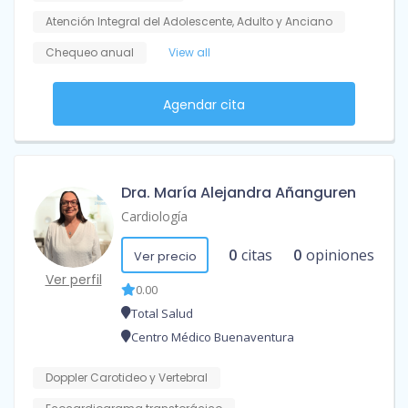
Atención Integral del Adolescente, Adulto y Anciano
Chequeo anual
View all
Agendar cita
Dra. María Alejandra Añanguren
Cardiología
0
citas
0
opiniones
Ver precio
Ver perfil
0.00
Total Salud
Centro Médico Buenaventura
Doppler Carotideo y Vertebral