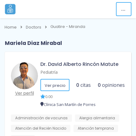
Guatire - Miranda
Home
Doctors
Mariela Diaz Mirabal
Dr. David Alberto Rincón Matute
Pediatría
0
citas
0
opiniones
Ver precio
Ver perfil
0.00
Clínica San Martín de Porres
Administración de vacunas
Alergia alimentaria
Atención del Recién Nacido
Atención temprana