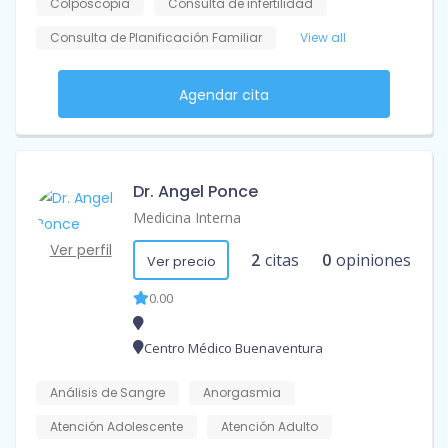
Colposcopia
Consulta de infertilidad
Consulta de Planificación Familiar
View all
Agendar cita
Dr. Angel Ponce
Medicina Interna
Ver perfil
2
citas
0
opiniones
Ver precio
0.00
Centro Médico Buenaventura
Análisis de Sangre
Anorgasmia
Atención Adolescente
Atención Adulto