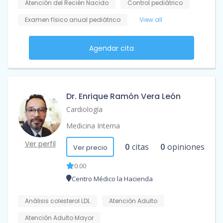
Atención del Recién Nacido
Control pediátrico
Examen físico anual pediátrico
View all
Agendar cita
Dr. Enrique Ramón Vera León
Cardiología
Medicina Interna
Ver perfil
0
citas
0
opiniones
Ver precio
0.00
Centro Médico la Hacienda
Análisis colesterol LDL
Atención Adulto
Atención Adulto Mayor