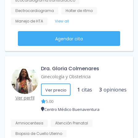
Ecocardiograma transtorácico
Electrocardiograma
Holter de ritmo
Manejo de HTA
View all
Agendar cita
Dra. Gloria Colmenares
Ginecología y Obstetricia
1
citas
3
opiniones
Ver precio
Ver perfil
5.00
Centro Médico Buenaventura
Amniocentesis
Atención Prenatal
Biopsia de Cuello Uterino