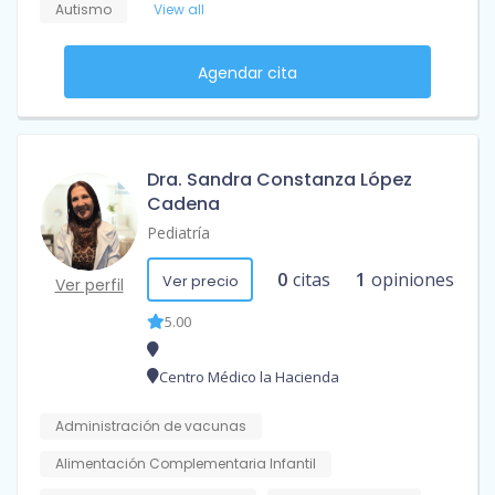
Autismo
View all
Agendar cita
Dra. Sandra Constanza López
Cadena
Pediatría
0
citas
1
opiniones
Ver precio
Ver perfil
5.00
Centro Médico la Hacienda
Administración de vacunas
Alimentación Complementaria Infantil