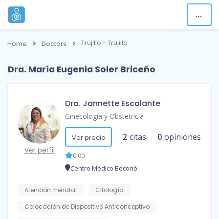
Trujillo - Trujillo
Home
Doctors
Dra. María Eugenia Soler Briceño
Dra. Jannette Escalante
Ginecología y Obstetricia
2
citas
0
opiniones
Ver precio
Ver perfil
0.00
Centro Médico Boconó
Atención Prenatal
Citología
Colocación de Dispositivo Anticonceptivo