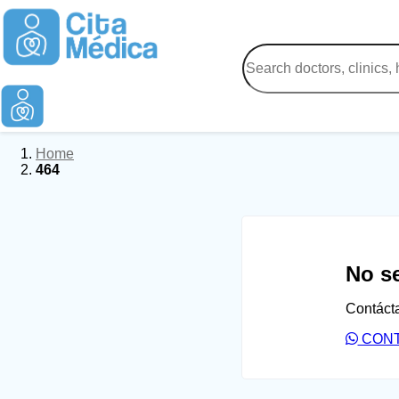
Home
464
No s
Contáct
CON