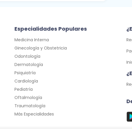
Especialidades Populares
¿E
Medicina Interna
Re
Ginecología y Obstetricia
Pa
Odontología
In
Dermatología
¿
Psiquiatría
Cardiología
Re
Pediatría
Oftalmología
D
Traumatología
Más Especialidades