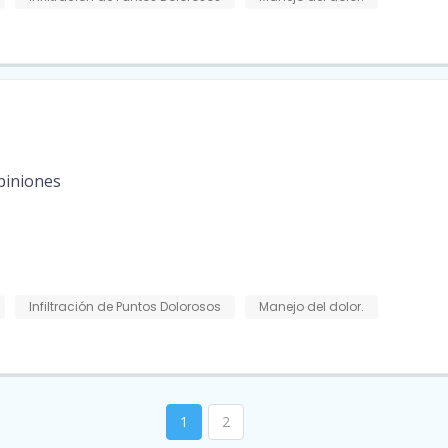
o
piniones
Infiltración de Puntos Dolorosos
Manejo del dolor.
1
2