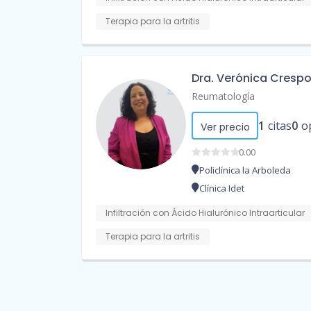
Terapia para la artritis
Dra. Verónica Cresp
Reumatología
1
citas
0
o
Ver precio
0.00
Policlínica la Arboleda
Clínica Idet
Infiltración con Ácido Hialurónico Intraarticular
Terapia para la artritis