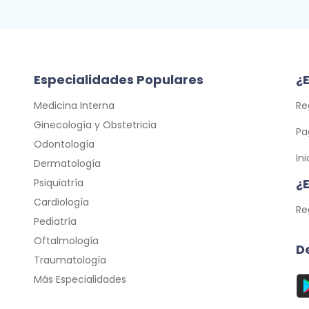
Especialidades Populares
¿E
Medicina Interna
Re
Ginecología y Obstetricia
Pa
Odontología
In
Dermatología
¿
Psiquiatría
Cardiología
Re
Pediatría
Oftalmología
D
Traumatología
Más Especialidades