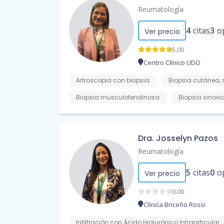
Reumatología
4
citas
3
o
Ver precio
5.00
Centro Clínico UDO
Artroscopia con biopsia
Biopsia cutánea
Biopsia musculotendinosa
Biopsia sinovi
Dra. Josselyn Pazos
Reumatología
5
citas
0
o
Ver precio
0.00
Clínica Briceño Rossi
Infiltración con Ácido Hialurónico Intraarticular