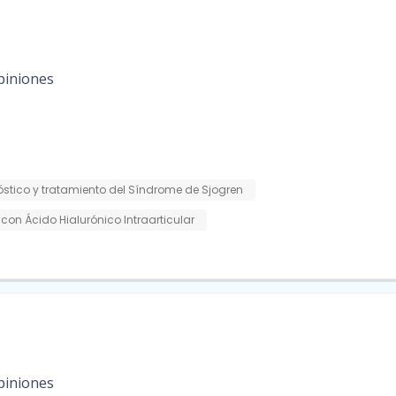
piniones
stico y tratamiento del Síndrome de Sjogren
n con Ácido Hialurónico Intraarticular
piniones