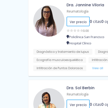
Dra. Jannine Viloria
Reumatología
0
citas
0
o
Ver precio
0.00
Policlínica San Francisco
Hospital Clínico
Diagnóstico y tratamiento de lupus
Diagnó
Ecografía musculoesquelética
Infiltració
Infiltración de Puntos Dolorosos
View all
Dra. Sol Berbin
Reumatología
0
citas
0
o
Ver precio