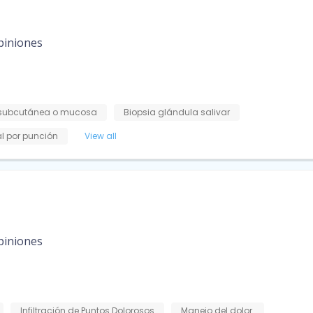
piniones
, subcutánea o mucosa
Biopsia glándula salivar
al por punción
View all
piniones
Infiltración de Puntos Dolorosos
Manejo del dolor.