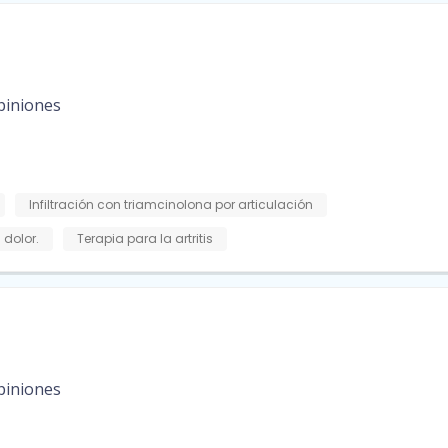
piniones
Infiltración con triamcinolona por articulación
 dolor.
Terapia para la artritis
piniones