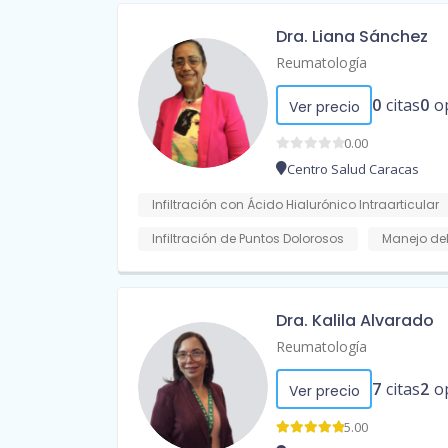
Dra. Liana Sánchez
Reumatología
0
citas
0
o
Ver precio
0.00
Centro Salud Caracas
Infiltración con Ácido Hialurónico Intraarticular
Infiltración de Puntos Dolorosos
Manejo del
Dra. Kalila Alvarado
Reumatología
7
citas
2
o
Ver precio
5.00