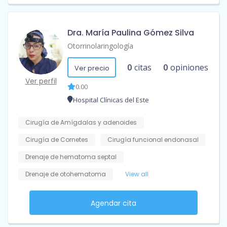
Dra. María Paulina Gómez Silva
Otorrinolaringología
0
citas
0
opiniones
Ver precio
Ver perfil
0.00
Hospital Clínicas del Este
Cirugía de Amígdalas y adenoides
Cirugía de Cornetes
Cirugía funcional endonasal
Drenaje de hematoma septal
Drenaje de otohematoma
View all
Agendar cita