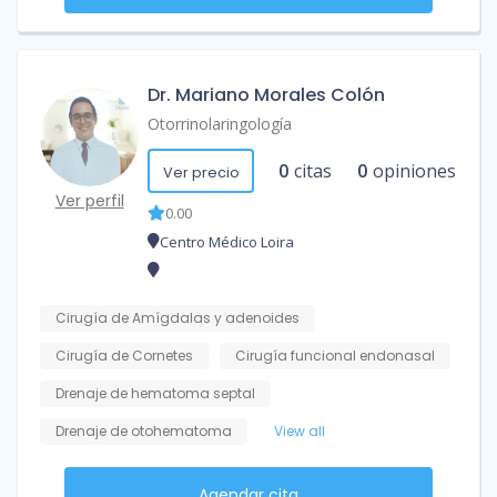
Dr. Mariano Morales Colón
Otorrinolaringología
0
citas
0
opiniones
Ver precio
Ver perfil
0.00
Centro Médico Loira
Cirugía de Amígdalas y adenoides
Cirugía de Cornetes
Cirugía funcional endonasal
Drenaje de hematoma septal
Drenaje de otohematoma
View all
Agendar cita