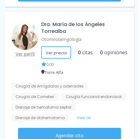
Dra. María de los Ángeles
Torrealba
Otorrinolaringología
0
citas
0
opiniones
Ver precio
Ver perfil
0.00
Torre Alfa
Cirugía de Amígdalas y adenoides
Cirugía de Cornetes
Cirugía funcional endonasal
Drenaje de hematoma septal
Drenaje de otohematoma
View all
Agendar cita