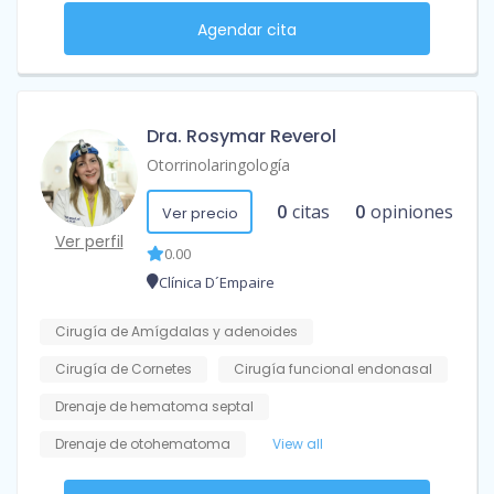
Agendar cita
Dra. Rosymar Reverol
Otorrinolaringología
0
citas
0
opiniones
Ver precio
Ver perfil
0.00
Clínica D´Empaire
Cirugía de Amígdalas y adenoides
Cirugía de Cornetes
Cirugía funcional endonasal
Drenaje de hematoma septal
Drenaje de otohematoma
View all