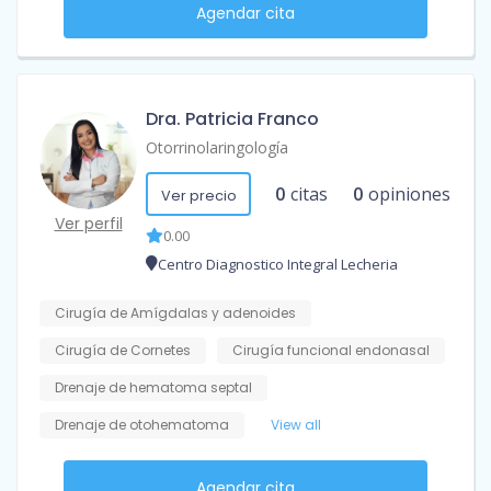
Agendar cita
Dra. Patricia Franco
Otorrinolaringología
0
citas
0
opiniones
Ver precio
Ver perfil
0.00
Centro Diagnostico Integral Lecheria
Cirugía de Amígdalas y adenoides
Cirugía de Cornetes
Cirugía funcional endonasal
Drenaje de hematoma septal
Drenaje de otohematoma
View all
Agendar cita