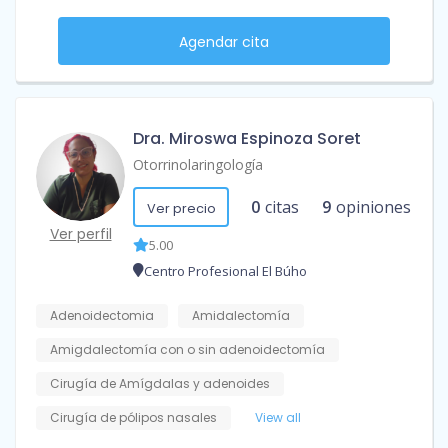
Agendar cita
Dra. Miroswa Espinoza Soret
Otorrinolaringología
0
citas
9
opiniones
Ver precio
Ver perfil
5.00
Centro Profesional El Búho
Adenoidectomia
Amidalectomía
Amigdalectomía con o sin adenoidectomía
Cirugía de Amígdalas y adenoides
Cirugía de pólipos nasales
View all