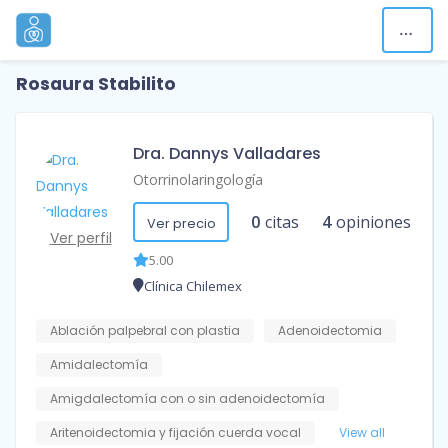
Rosaura Stabilito
Dra. Dannys Valladares
Otorrinolaringología
0
citas
4
opiniones
Ver precio
Ver perfil
5.00
Clínica Chilemex
Ablación palpebral con plastia
Adenoidectomia
Amidalectomía
Amigdalectomía con o sin adenoidectomía
Aritenoidectomia y fijación cuerda vocal
View all