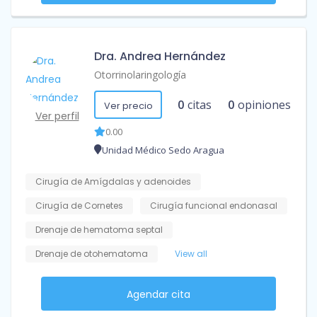
Dra. Andrea Hernández
Otorrinolaringología
0
citas
0
opiniones
Ver precio
Ver perfil
0.00
Unidad Médico Sedo Aragua
Cirugía de Amígdalas y adenoides
Cirugía de Cornetes
Cirugía funcional endonasal
Drenaje de hematoma septal
Drenaje de otohematoma
View all
Agendar cita