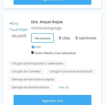
Dra. Anyuri Rojas
Otorrinolaringología
Ver perfil
0
citas
0
opiniones
Ver precio
0.00
Centro Medico San Sebastian
Cirugía de Amígdalas y adenoides
Cirugía de Cornetes
Cirugía funcional endonasal
Drenaje de hematoma septal
Drenaje de otohematoma
View all
Agendar cita