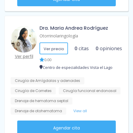
Dra. Maria Andrea Rodríguez
Otorrinolaringología
0
citas
0
opiniones
Ver precio
Ver perfil
0.00
Centro de especialidades Vista el Lago
Cirugía de Amígdalas y adenoides
Cirugía de Cornetes
Cirugía funcional endonasal
Drenaje de hematoma septal
Drenaje de otohematoma
View all
Agendar cita