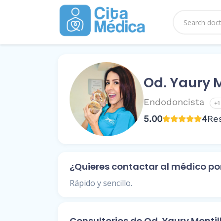
Od. Yaury M
Endodoncista
+1
5.00
4
Re
¿Quieres contactar al médico p
Rápido y sencillo.
Consultorios de Od. Yaury Montil