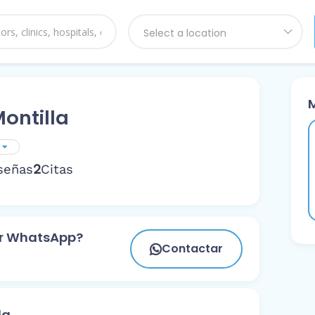
Select a location
ontilla
2
señas
Citas
or WhatsApp?
Contactar
la