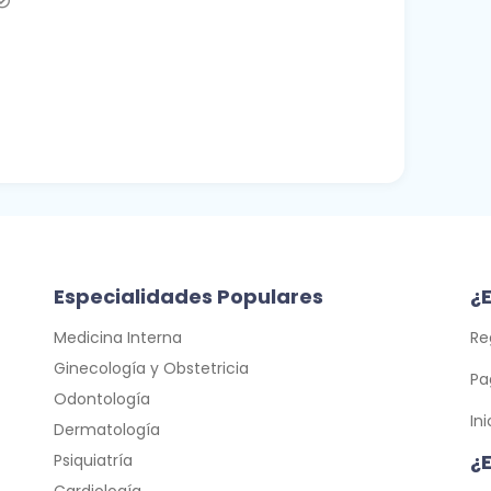
Especialidades Populares
¿E
Medicina Interna
Re
Ginecología y Obstetricia
Pa
Odontología
In
Dermatología
¿
Psiquiatría
Cardiología