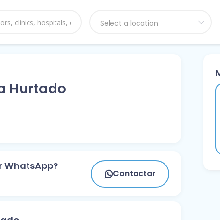
Select a location
a Hurtado
or WhatsApp?
Contactar
tado