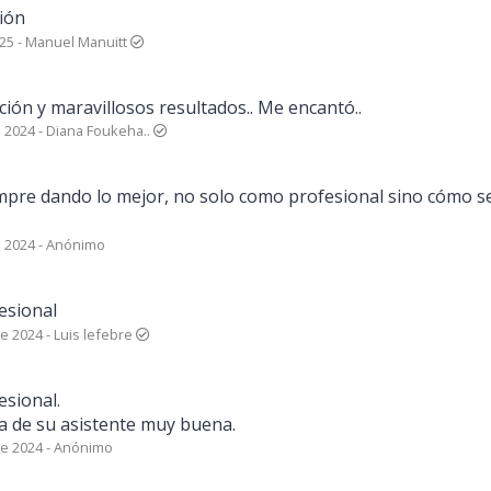
ión
025
-
Manuel Manuitt
ción y maravillosos resultados.. Me encantó..
 2024
-
Diana Foukeha..
empre dando lo mejor, no solo como profesional sino cómo s
 2024
-
Anónimo
esional
e 2024
-
Luis lefebre
esional.
la de su asistente muy buena.
e 2024
-
Anónimo