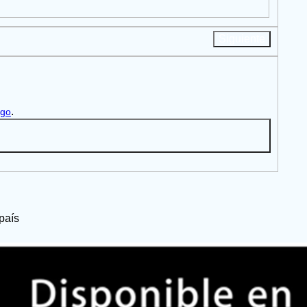
Siguiente
.
igo
país