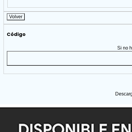
Volver
Código
Si no 
Descarg