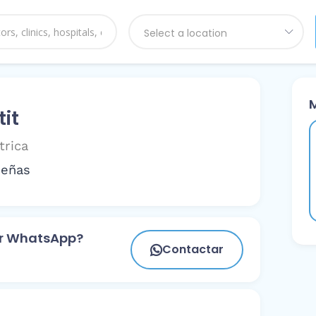
Select a location
tit
trica
señas
or WhatsApp?
Contactar