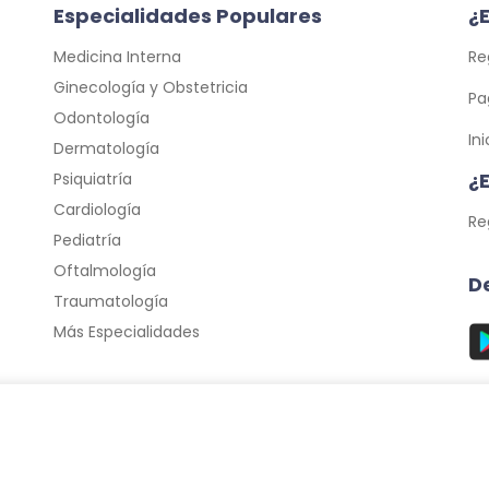
Especialidades Populares
¿E
Medicina Interna
Re
Ginecología y Obstetricia
Pa
Odontología
In
Dermatología
¿
Psiquiatría
Cardiología
Re
Pediatría
Oftalmología
D
Traumatología
Más Especialidades
© 2026 Cita Médica 24/7, C.A. - Todos los Derechos Reservados.