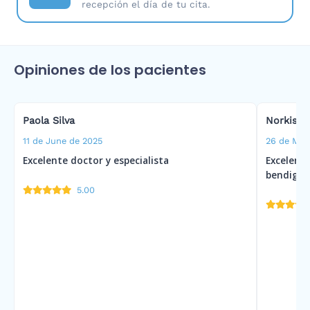
recepción el día de tu cita.
Opiniones de los pacientes
Paola Silva
Norkis F
11 de June de 2025
26 de May
Excelente doctor y especialista
Excelente
bendiga
5.00