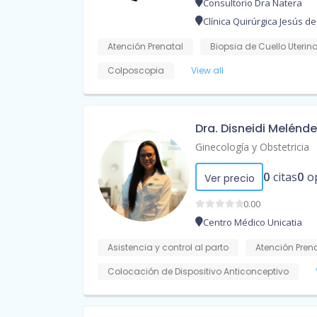
Consultorio Dra Natera
Clínica Quirúrgica Jesús d
Atención Prenatal
Biopsia de Cuello Uterin
Colposcopia
View all
Dra. Disneidi Melénde
Ginecología y Obstetricia
0
citas
0
o
Ver precio
0.00
Centro Médico Unicatia
Asistencia y control al parto
Atención Pren
Colocación de Dispositivo Anticonceptivo