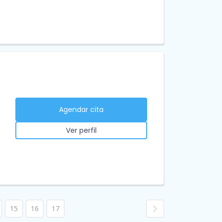
Agendar cita
Ver perfil
15
16
17