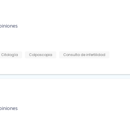
piniones
Citología
Colposcopia
Consulta de infertilidad
piniones