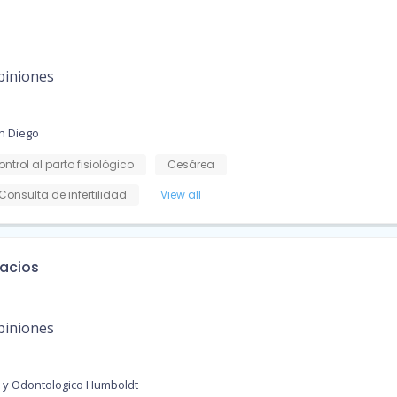
piniones
n Diego
ontrol al parto fisiológico
Cesárea
Consulta de infertilidad
View all
lacios
piniones
o y Odontologico Humboldt