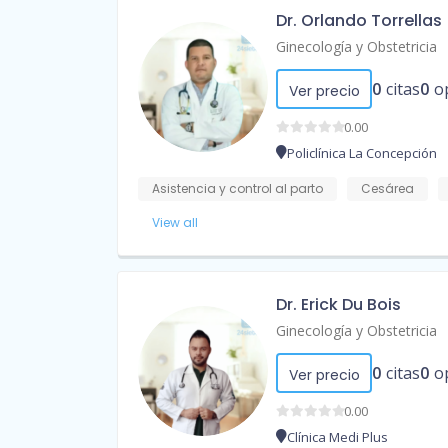
Dr. Orlando Torrellas
Ginecología y Obstetricia
0
citas
0
o
Ver precio
0.00
Policlínica La Concepción
Asistencia y control al parto
Cesárea
View all
Dr. Erick Du Bois
Ginecología y Obstetricia
0
citas
0
o
Ver precio
0.00
Clínica Medi Plus