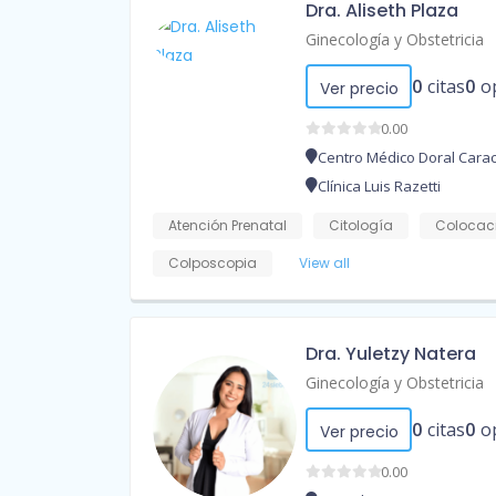
Dra. Aliseth Plaza
Ginecología y Obstetricia
0
citas
0
o
Ver precio
0.00
Centro Médico Doral Cara
Clínica Luis Razetti
Atención Prenatal
Citología
Colocaci
Colposcopia
View all
Dra. Yuletzy Natera
Ginecología y Obstetricia
0
citas
0
o
Ver precio
0.00