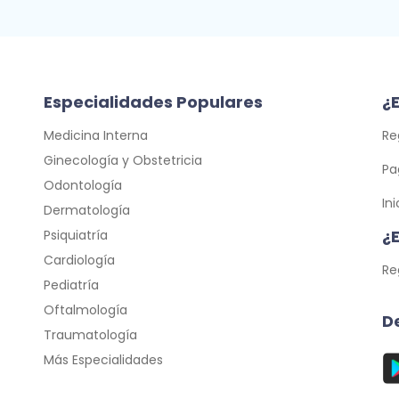
Especialidades Populares
¿E
Medicina Interna
Re
Ginecología y Obstetricia
Pa
Odontología
In
Dermatología
¿
Psiquiatría
Cardiología
Re
Pediatría
Oftalmología
D
Traumatología
Más Especialidades