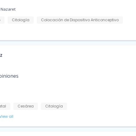
e Nazaret
o
Citología
Colocación de Dispositivo Anticonceptivo
z
piniones
atal
Cesárea
Citología
View all