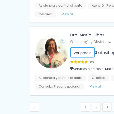
Asistencia y control al parto
Atención Pren
Cesárea
View all
Dra. María Gibbs
Ginecología y Obstetricia
0
citas
3
o
Ver precio
5.00
Servicios Médicos el Maca
Asistencia y control al parto
Cesárea
Consulta Preconcepcional
View all
1
2
3