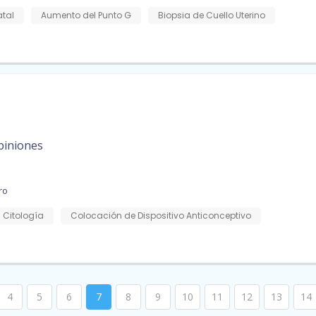
atal
Aumento del Punto G
Biopsia de Cuello Uterino
piniones
ro
Citología
Colocación de Dispositivo Anticonceptivo
4
5
6
7
8
9
10
11
12
13
14