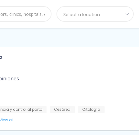
Select a location
z
piniones
encia y control al parto
Cesárea
Citología
View all