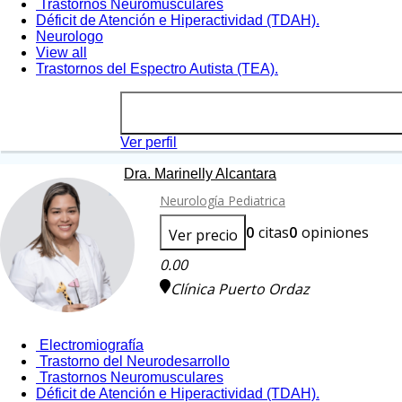
Trastornos Neuromusculares
Déficit de Atención e Hiperactividad (TDAH).
Neurologo
View all
Trastornos del Espectro Autista (TEA).
Ver perfil
Dra. Marinelly Alcantara
Neurología Pediatrica
0
citas
0
opiniones
Ver precio
0.00
Clínica Puerto Ordaz
Electromiografía
Trastorno del Neurodesarrollo
Trastornos Neuromusculares
Déficit de Atención e Hiperactividad (TDAH).