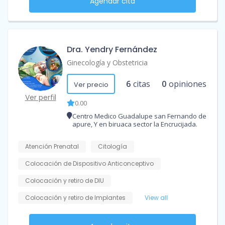
Agendar cita
Dra. Yendry Fernández
Ginecología y Obstetricia
6
citas
0
opiniones
Ver precio
Ver perfil
0.00
Centro Medico Guadalupe san Fernando de
apure, Y en biruaca sector la Encrucijada.
Atención Prenatal
Citología
Colocación de Dispositivo Anticonceptivo
Colocación y retiro de DIU
Colocación y retiro de Implantes
View all