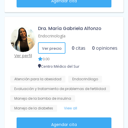
Agendar cita
Dra. María Gabriela Alfonzo
Endocrinología
0
citas
0
opiniones
Ver precio
Ver perfil
0.00
Centro Médico del Sur
Atención para la obesidad
Endocrinólogo
Evaluación y tratamiento de problemas de fertilidad
Manejo de la bomba de insulina
Manejo de la diabetes
View all
Agendar cita