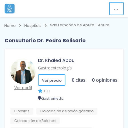
San Fernando de Apure - Apure
Home
Hospitals
Consultorio Dr. Pedro Belisario
Dr. Khaled Abou
Gastroenterología
0
citas
0
opiniones
Ver precio
Ver perfil
0.00
Gastromedic
Biopsias
Colocación de balón gástrico
Colocación de Balones