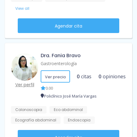
View all
Agendar cita
Dra. Fania Bravo
Gastroenterología
0
citas
0
opiniones
Ver precio
Ver perfil
0.00
Policlínico José María Vargas
Colonoscopia
Eco abdominal
Ecografía abdominal
Endoscopia