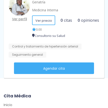
Geriatría
Medicina Interna
Ver perfil
0
citas
0
opiniones
Ver precio
0.00
Consultorio su Salud
Control y tratamiento de hipertensión arterial
Seguimiento general
Agendar cita
Cita Médica
Inicio