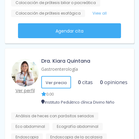
Colocación de prótesis biliar o pacreática
Colocación de prótesis esofágica
View all
Agendar cita
Dra. Kiara Quintana
Gastroenterología
0
citas
0
opiniones
Ver precio
Ver perfil
0.00
Instituto Pediátrico clínica Divino Niño
Análisis de heces con parásitos seriados
Eco abdominal
Ecografía abdominal
Endoscopia
Endoscopia de la acalasia