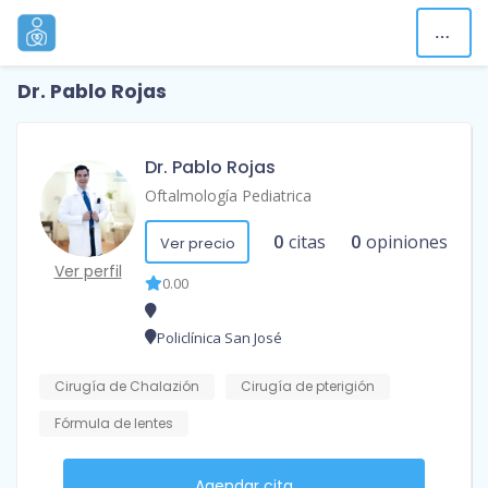
Dr. Pablo Rojas
Dr. Pablo Rojas
Oftalmología Pediatrica
0
citas
0
opiniones
Ver precio
Ver perfil
0.00
Policlínica San José
Cirugía de Chalazión
Cirugía de pterigión
Fórmula de lentes
Agendar cita