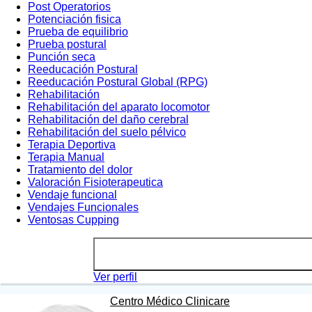
Post Operatorios
Potenciación fisica
Prueba de equilibrio
Prueba postural
Punción seca
Reeducación Postural
Reeducación Postural Global (RPG)
Rehabilitación
Rehabilitación del aparato locomotor
Rehabilitación del daño cerebral
Rehabilitación del suelo pélvico
Terapia Deportiva
Terapia Manual
Tratamiento del dolor
Valoración Fisioterapeutica
Vendaje funcional
Vendajes Funcionales
Ventosas Cupping
Ver perfil
Centro Médico Clinicare