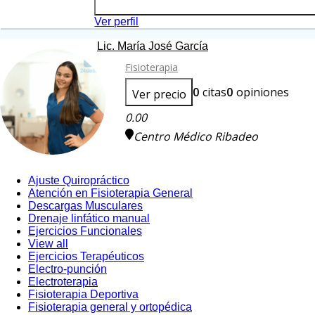
Ver perfil
Lic. María José García
Fisioterapia
0
citas
0
opiniones
Ver precio
0.00
Centro Médico Ribadeo
Ajuste Quiropráctico
Atención en Fisioterapia General
Descargas Musculares
Drenaje linfático manual
Ejercicios Funcionales
View all
Ejercicios Terapéuticos
Electro-punción
Electroterapia
Fisioterapia Deportiva
Fisioterapia general y ortopédica