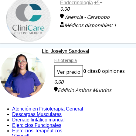
Endocrinología
+5
0.00
Valencia - Carabobo
Médicos disponibles: 1
Lic. Joselyn Sandoval
Fisioterapia
0
citas
0
opiniones
Ver precio
0.00
Edificio Ambos Mundos
Atención en Fisioterapia General
Descargas Musculares
Drenaje linfático manual
Ejercicios Funcionales
Ejercicios Terapéuticos