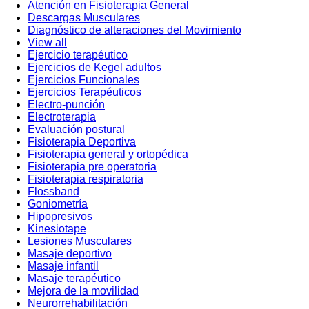
Atención en Fisioterapia General
Descargas Musculares
Diagnóstico de alteraciones del Movimiento
View all
Ejercicio terapéutico
Ejercicios de Kegel adultos
Ejercicios Funcionales
Ejercicios Terapéuticos
Electro-punción
Electroterapia
Evaluación postural
Fisioterapia Deportiva
Fisioterapia general y ortopédica
Fisioterapia pre operatoria
Fisioterapia respiratoria
Flossband
Goniometría
Hipopresivos
Kinesiotape
Lesiones Musculares
Masaje deportivo
Masaje infantil
Masaje terapéutico
Mejora de la movilidad
Neurorrehabilitación