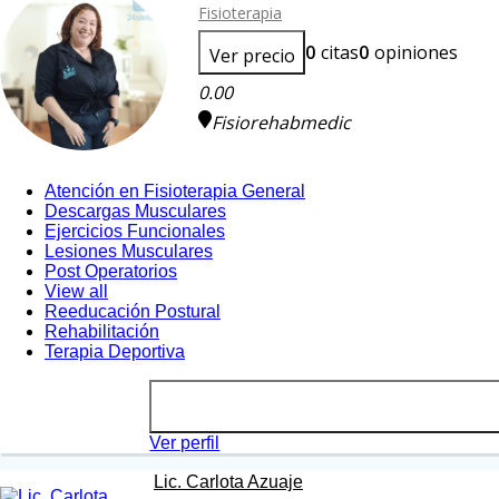
Fisioterapia
0
citas
0
opiniones
Ver precio
0.00
Fisiorehabmedic
Atención en Fisioterapia General
Descargas Musculares
Ejercicios Funcionales
Lesiones Musculares
Post Operatorios
View all
Reeducación Postural
Rehabilitación
Terapia Deportiva
Ver perfil
Lic. Carlota Azuaje