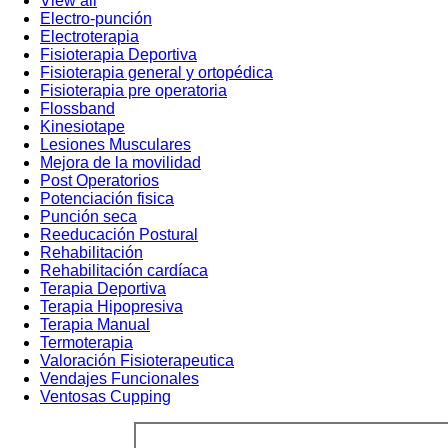
View all
Electro-punción
Electroterapia
Fisioterapia Deportiva
Fisioterapia general y ortopédica
Fisioterapia pre operatoria
Flossband
Kinesiotape
Lesiones Musculares
Mejora de la movilidad
Post Operatorios
Potenciación fisica
Punción seca
Reeducación Postural
Rehabilitación
Rehabilitación cardíaca
Terapia Deportiva
Terapia Hipopresiva
Terapia Manual
Termoterapia
Valoración Fisioterapeutica
Vendajes Funcionales
Ventosas Cupping