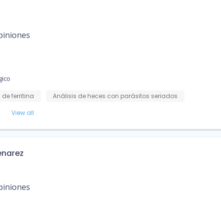
piniones
gico
 de ferritina
Análisis de heces con parásitos seriados
View all
enarez
piniones