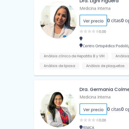
Dra. Ligni Figuera
Medicina Interna
0
citas
0
o
Ver precio
0.00
Centro Ortopédico Podoló
Análisis clínico de Hepatitis B y VIH
Análisis
Análisis de lipasa
Análisis de plaquetas
Dra. Germania Colm
Medicina Interna
0
citas
0
o
Ver precio
0.00
FEMCA