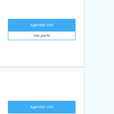
Agendar cita
Ver perfil
Agendar cita