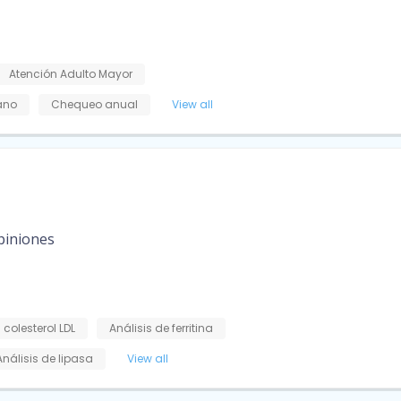
Atención Adulto Mayor
iano
Chequeo anual
View all
piniones
 colesterol LDL
Análisis de ferritina
Análisis de lipasa
View all