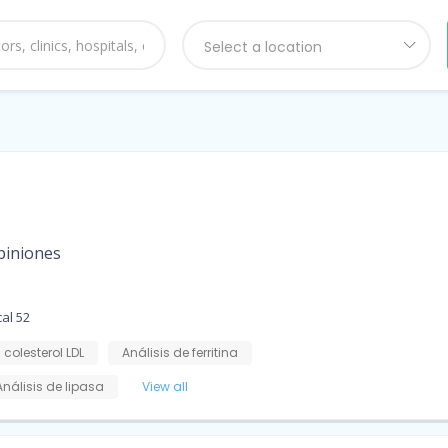
Select a location
piniones
al 52
 colesterol LDL
Análisis de ferritina
Análisis de lipasa
View all