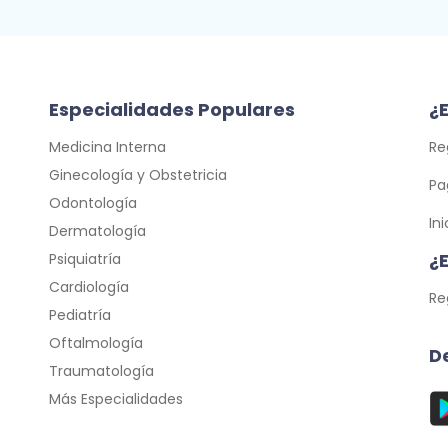
Especialidades Populares
¿E
Medicina Interna
Re
Ginecología y Obstetricia
Pa
Odontología
In
Dermatología
¿
Psiquiatría
Cardiología
Re
Pediatría
Oftalmología
D
Traumatología
Más Especialidades