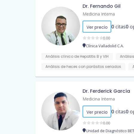
Dr. Fernando Gil
Medicina Interna
0
citas
0
o
Ver precio
0.00
Clínica Valladolid C.A.
Análisis clínico de Hepatitis B y VIH
Análisis
Análisis de heces con parásitos seriados
Dr. Ferderick García
Medicina Interna
0
citas
0
o
Ver precio
0.00
Unidad de Diagnóstico BET