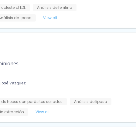
 colesterol LDL
Análisis de ferritina
Análisis de lipasa
View all
piniones
 José Vazquez
s de heces con parásitos seriados
Análisis de lipasa
in extracción
View all