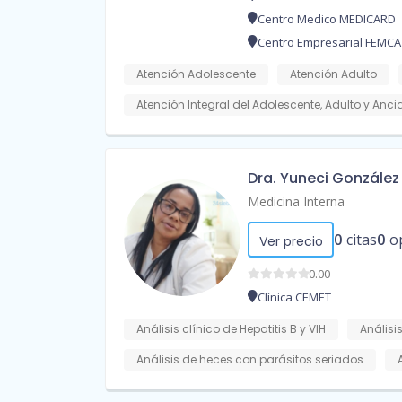
Centro Medico MEDICARD
Centro Empresarial FEMCA
Atención Adolescente
Atención Adulto
Atención Integral del Adolescente, Adulto y Anc
Dra. Yuneci González
Medicina Interna
0
citas
0
o
Ver precio
0.00
Clínica CEMET
Análisis clínico de Hepatitis B y VIH
Análisis
Análisis de heces con parásitos seriados