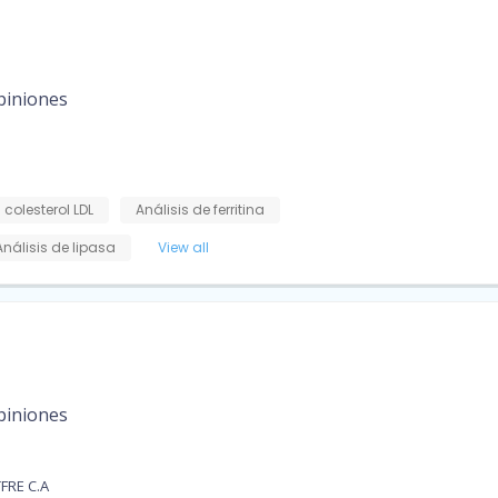
piniones
 colesterol LDL
Análisis de ferritina
Análisis de lipasa
View all
piniones
FRE C.A