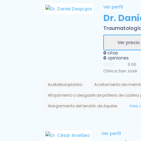
Ver perfil
Dr. Dani
Traumatologí
Ver precio
0
citas
0
opiniones
0.00
Clínica San José
Acetalbuloplastia
Acortamiento de miemb
Aflojamiento o desgaste de prótesis de cadera y
Alargamiento del tendón de Aquiles
View a
Ver perfil