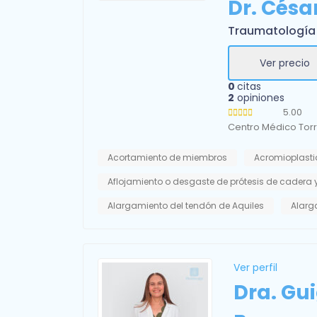
Dr. Césa
Traumatología
Ver precio
0
citas
2
opiniones
5.00
Centro Médico Tor
Acortamiento de miembros
Acromioplasti
Aflojamiento o desgaste de prótesis de cadera y
Alargamiento del tendón de Aquiles
Alarg
Ver perfil
Dra. Gu