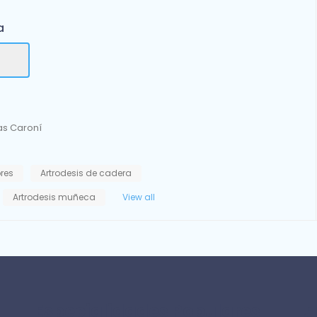
a
as Caroní
ores
Artrodesis de cadera
Artrodesis muñeca
View all
Especialidades Populares
¿