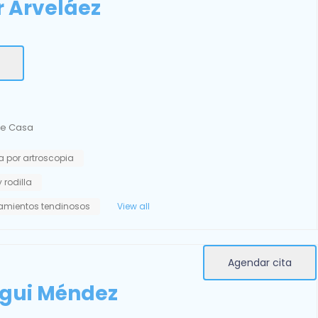
r Arveláez
re Casa
a por artroscopia
 rodilla
amientos tendinosos
View all
Agendar cita
igui Méndez