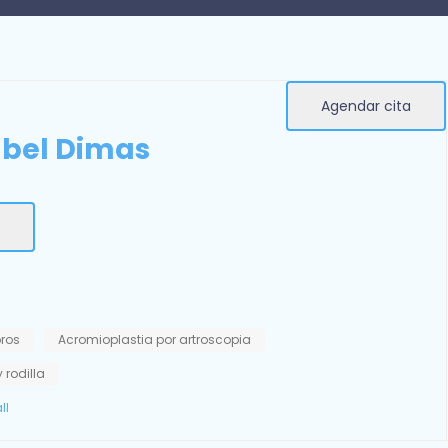
Agendar cita
abel Dimas
ros
Acromioplastia por artroscopia
 rodilla
ll