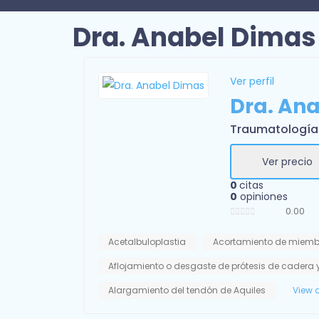
Dra. Anabel Dimas
Ver perfil
Dra. An
Traumatología
Ver precio
0
citas
0
opiniones
0.00
Acetalbuloplastia
Acortamiento de miemb
Aflojamiento o desgaste de prótesis de cadera y
Alargamiento del tendón de Aquiles
View a