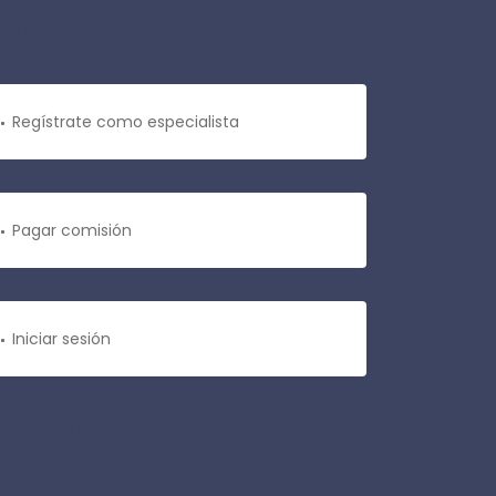
alud?
Regístrate como especialista
Pagar comisión
Iniciar sesión
Eres una Clínica o Centro
édico?