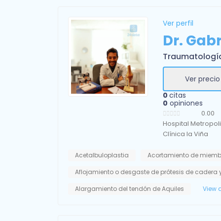
Ver perfil
Dr. Gab
Traumatologí
Ver precio
0
citas
0
opiniones
0.00
Hospital Metropol
Clínica la Viña
Acetalbuloplastia
Acortamiento de miemb
Aflojamiento o desgaste de prótesis de cadera y
Alargamiento del tendón de Aquiles
View a