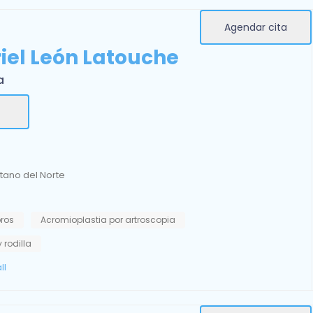
Agendar cita
riel León Latouche
a
itano del Norte
ros
Acromioplastia por artroscopia
 rodilla
ll