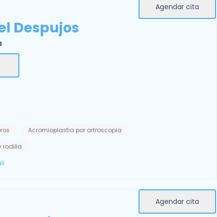
Agendar cita
el Despujos
a
ros
Acromioplastia por artroscopia
 rodilla
ll
Agendar cita