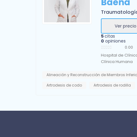
Baena
Traumatologí
Ver precio
5
citas
0
opiniones
0.00
Hospital de Clínic
Clínica Humana
Alineación y Reconstrucción de Miembros Inferi
Artrodesis de codo
Artrodesis de rodilla
Cita Médica