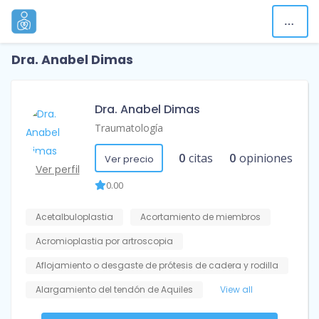
Dra. Anabel Dimas
Dra. Anabel Dimas
Traumatología
0
citas
0
opiniones
Ver precio
Ver perfil
0.00
Acetalbuloplastia
Acortamiento de miembros
Acromioplastia por artroscopia
Aflojamiento o desgaste de prótesis de cadera y rodilla
Alargamiento del tendón de Aquiles
View all