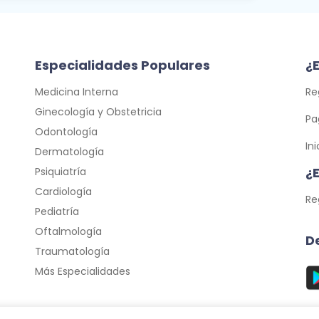
Especialidades Populares
¿E
Medicina Interna
Re
Ginecología y Obstetricia
Pa
Odontología
In
Dermatología
¿
Psiquiatría
Cardiología
Re
Pediatría
Oftalmología
D
Traumatología
Más Especialidades