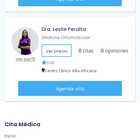
Dra. Leslie Peralta
Medicina Ortomolecular
0
citas
0
opiniones
Ver precio
Ver perfil
0.00
Centro Clínico Villa Africana
Agendar cita
Cita Médica
Inicio