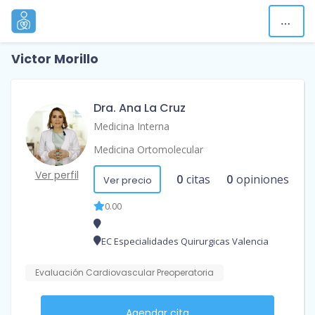
Victor Morillo
Dra. Ana La Cruz
Medicina Interna
Medicina Ortomolecular
Ver perfil
0
citas
0
opiniones
Ver precio
0.00
EC Especialidades Quirurgicas Valencia
Evaluación Cardiovascular Preoperatoria
Agendar cita