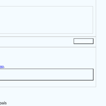
Siguiente
.
igo
país