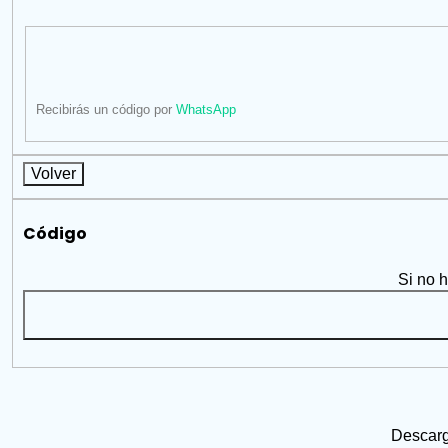
Recibirás un código por
WhatsApp
Volver
Código
Si no 
Descarg