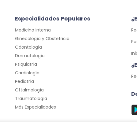
Especialidades Populares
¿E
Medicina Interna
Re
Ginecología y Obstetricia
Pa
Odontología
In
Dermatología
¿
Psiquiatría
Cardiología
Re
Pediatría
Oftalmología
D
Traumatología
Más Especialidades